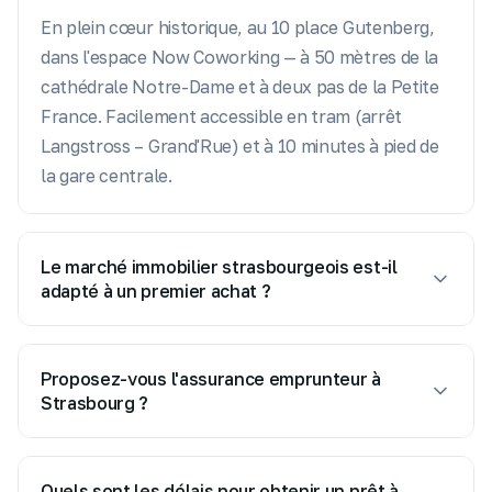
En plein cœur historique, au 10 place Gutenberg,
dans l'espace Now Coworking — à 50 mètres de la
cathédrale Notre-Dame et à deux pas de la Petite
France. Facilement accessible en tram (arrêt
Langstross – Grand'Rue) et à 10 minutes à pied de
la gare centrale.
Le marché immobilier strasbourgeois est-il
adapté à un premier achat ?
Strasbourg offre des opportunités variées selon
les quartiers — de l'Orangerie au Neudorf, du
Proposez-vous l'assurance emprunteur à
Krutenau à la Robertsau. Notre rôle est de
Strasbourg ?
trouver le financement optimal adapté à votre
Oui, nous comparons les offres d'assurance
budget et au quartier visé, en tenant compte des
emprunteur pour trouver la meilleure couverture
spécificités du marché alsacien.
Quels sont les délais pour obtenir un prêt à