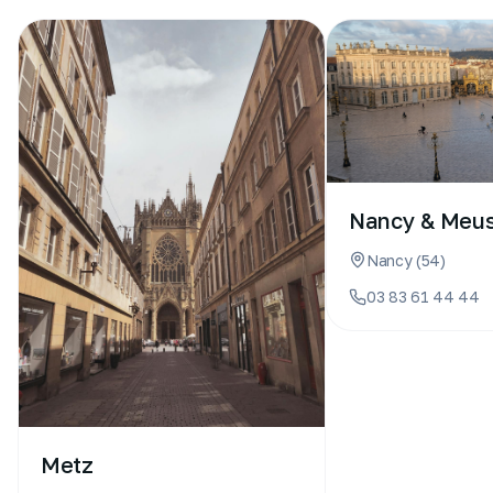
Nancy & Meu
Nancy
(
54
)
03 83 61 44 44
Metz