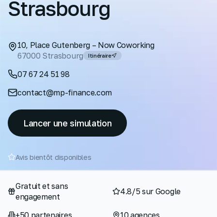
Strasbourg
10, Place Gutenberg – Now Coworking
67000
Strasbourg
Itinéraire
07 67 24 51 98
contact@mp-finance.com
Lancer une simulation
Avis bientôt disponibles
Gratuit et sans
4.8/5 sur Google
engagement
+50 partenaires
10 agences