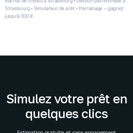
Rachat de crédits à Strasbourg
•
Gestion patrimoniale à
Strasbourg
•
Simulateur de prêt
•
Parrainage — gagnez
jusqu'à 300 €
Simulez votre prêt en
quelques clics
Estimation gratuite et sans engagement