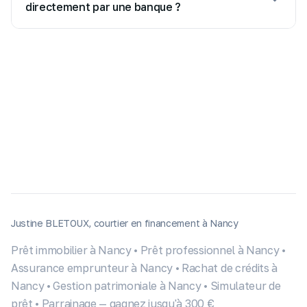
Nancy. L'agence est ouverte du lundi au vendredi
directement par une banque ?
de 9h à 18h.
En tant que courtier indépendant, Justine
compare les offres de plus de 50 partenaires
bancaires pour négocier les meilleures conditions
pour votre projet. Vous bénéficiez d'un
accompagnement personnalisé et d'un gain de
temps considérable.
Justine BLETOUX, courtier en financement à Nancy
Prêt immobilier à Nancy
•
Prêt professionnel à Nancy
•
Assurance emprunteur à Nancy
•
Rachat de crédits à
Nancy
•
Gestion patrimoniale à Nancy
•
Simulateur de
prêt
•
Parrainage — gagnez jusqu'à 300 €