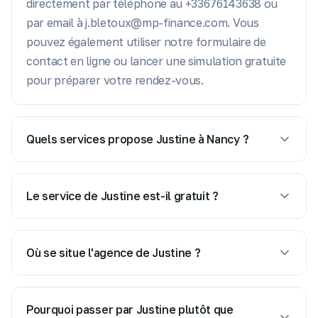
directement par téléphone au +33676143638 ou
par email à j.bletoux@mp-finance.com. Vous
pouvez également utiliser notre formulaire de
contact en ligne ou lancer une simulation gratuite
pour préparer votre rendez-vous.
Quels services propose Justine à Nancy ?
En tant que Conseillère en financement immobilier
à l'agence MP Finance Nancy & Meuse, Justine
Le service de Justine est-il gratuit ?
vous accompagne en : Prêts immobiliers,
Oui, la première consultation avec Justine est
Assurances emprunteurs.
gratuite et sans engagement. Les honoraires de
Où se situe l'agence de Justine ?
courtage ne sont dus qu'en cas de succès, après le
Justine exerce à l'agence MP Finance Nancy &
déblocage de votre prêt.
Meuse, située au 1, Bis Rue du Manège, 54000
Pourquoi passer par Justine plutôt que